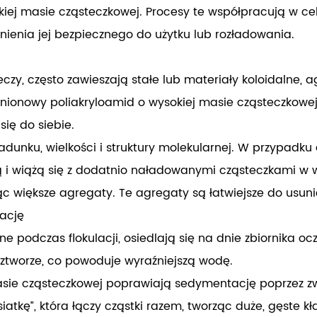
ej masie cząsteczkowej. Procesy te współpracują w celu
ienia jej bezpiecznego do użytku lub rozładowania.
czy, często zawieszają stałe lub materiały koloidalne, 
 anionowy poliakryloamid o wysokiej masie cząsteczkowe
się do siebie.
 ładunku, wielkości i struktury molekularnej. W przypa
 i wiążą się z dodatnio naładowanymi cząsteczkami w wo
c większe agregaty. Te agregaty są łatwiejsze do usuni
ację
e podczas flokulacji, osiedlają się na dnie zbiornika 
 roztworze, co powoduje wyraźniejszą wodę.
sie cząsteczkowej poprawiają sedymentację poprzez zwię
kę”, która łączy cząstki razem, tworząc duże, gęste kłacz