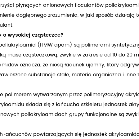
rzyści płynących anionowych floculantów poliakryloamid
enie dogłębnego zrozumienia, w jaki sposób działają te f
ulant.
y o wysokiej cząsteczce?
e poliakryloamid (HMW apam) są polimerami syntetycz
oką masę cząsteczkową, zwykle w zakresie od 10 do 20 
amidów oznacza, że ​​niosą ładunek ujemny, który odgryw
awieszone substancje stałe, materia organiczna i inne 
zie polimerem wytwarzanym przez polimeryzacyjny akr
yloamidu składa się z łańcucha szkieletu jednostek a
ionowych poliakryloamidach grupy funkcjonalne są zwyk
 łańcuchów powtarzających się jednostek akryloamidowy