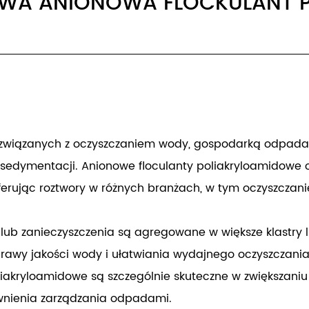
WA ANIONOWA FLOCKULANT P
zwań związanych z oczyszczaniem wody, gospodarką odp
 i sedymentacji. Anionowe floculanty poliakryloamidowe
rując roztwory w różnych branżach, w tym oczyszczanie 
lub zanieczyszczenia są agregowane w większe klastry lu
rawy jakości wody i ułatwiania wydajnego oczyszczani
liakryloamidowe są szczególnie skuteczne w zwiększan
awnienia zarządzania odpadami.