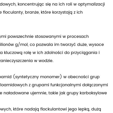
owych, koncentrując się na ich roli w optymalizacji
loculanty, branże, które korzystają z ich
nymi powszechnie stosowanymi w procesach
milionów g/mol, co pozwala im tworzyć duże, wysoce
a kluczową rolę w ich zdolności do przyciągania i
zanieczyszczenia w wodzie.
yloamid (syntetyczny monomer) w obecności grup
kryloamidowych z grupami funkcjonalnymi dołączonymi
le naładowane ujemnie, takie jak grupy karboksylowe
ch, które nadają flockulantowi jego lepką, dużą