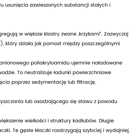
 usunięcia zawieszonych substancji stałych i
agregują w większe klastry zwane „krzykami”. Zazwyczaj
j), który działa jak pomost między poszczególnymi
dku anionowego poliakryloamidu ujemnie naładowane
dzie. To neutralizuje ładunki powierzchniowe
ęcia poprzez sedymentację lub filtrację.
oczyszczania lub osadzającego się stawu z powodu
kszenie wielkości i struktury kadłubów. Długie
ki. Te gęste kłaczki rozstrzygają szybciej i wydajniej,