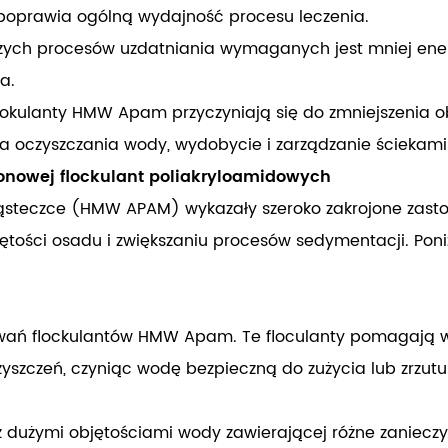
poprawia ogólną wydajność procesu leczenia.
ych procesów uzdatniania wymaganych jest mniej energ
a.
okulanty HMW Apam przyczyniają się do zmniejszenia ob
na oczyszczania wody, wydobycie i zarządzanie ściekam
onowej flockulant poliakryloamidowych
ząsteczce (HMW APAM) wykazały szeroko zakrojone zast
ętości osadu i zwiększaniu procesów sedymentacji. Pon
owań flockulantów HMW Apam. Te floculanty pomagają w
zyszczeń, czyniąc wodę bezpieczną do zużycia lub zrzutu
 z dużymi objętościami wody zawierającej różne zanieczys