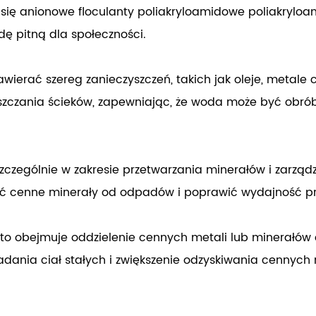
e się anionowe floculanty poliakryloamidowe poliakrylo
dę pitną dla społeczności.
wierać szereg zanieczyszczeń, takich jak oleje, metale
czania ścieków, zapewniając, że woda może być obróbk
szczególnie w zakresie przetwarzania minerałów i zarz
lić cenne minerały od odpadów i poprawić wydajność p
sto obejmuje oddzielenie cennych metali lub minera
dania ciał stałych i zwiększenie odzyskiwania cennych