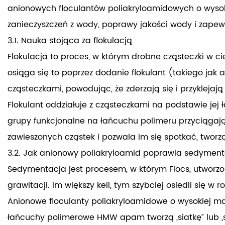
anionowych floculantów poliakryloamidowych o wysoki
zanieczyszczeń z wody, poprawy jakości wody i zapewn
3.1. Nauka stojąca za flokulacją
Flokulacja to proces, w którym drobne cząsteczki w cie
osiąga się to poprzez dodanie flokulant (takiego jak
cząsteczkami, powodując, że zderzają się i przyklejają 
Flokulant oddziałuje z cząsteczkami na podstawie jej
grupy funkcjonalne na łańcuchu polimeru przyciągają
zawieszonych cząstek i pozwala im się spotkać, tworzą
3.2. Jak anionowy poliakryloamid poprawia sedyment
Sedymentacja jest procesem, w którym Flocs, utworzon
grawitacji. Im większy kell, tym szybciej osiedli się w
Anionowe floculanty poliakryloamidowe o wysokiej ma
łańcuchy polimerowe HMW apam tworzą „siatkę” lub „siat