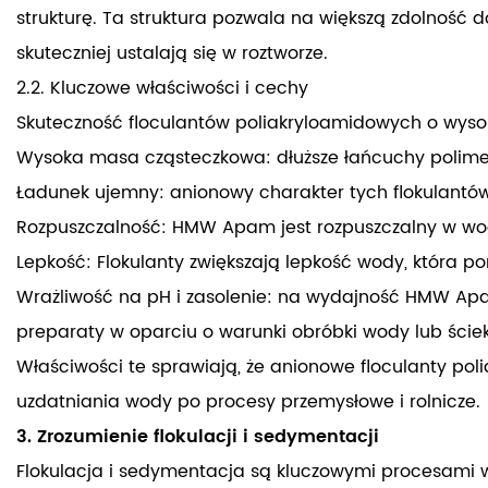
strukturę. Ta struktura pozwala na większą zdolność
skuteczniej ustalają się w roztworze.
2.2. Kluczowe właściwości i cechy
Skuteczność floculantów poliakryloamidowych o wysok
Wysoka masa cząsteczkowa: dłuższe łańcuchy polimero
Ładunek ujemny: anionowy charakter tych flokulantów
Rozpuszczalność: HMW Apam jest rozpuszczalny w wodz
Lepkość: Flokulanty zwiększają lepkość wody, która po
Wrażliwość na pH i zasolenie: na wydajność HMW Ap
preparaty w oparciu o warunki obróbki wody lub ście
Właściwości te sprawiają, że anionowe floculanty pol
uzdatniania wody po procesy przemysłowe i rolnicze.
3. Zrozumienie flokulacji i sedymentacji
Flokulacja i sedymentacja są kluczowymi procesami w o