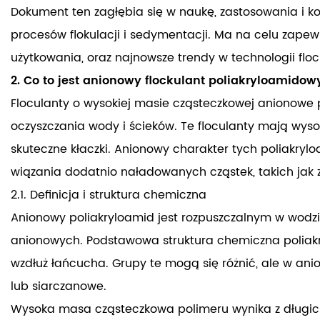
Dokument ten zagłębia się w naukę, zastosowania i ko
procesów flokulacji i sedymentacji. Ma na celu zapewni
użytkowania, oraz najnowsze trendy w technologii floc
2. Co to jest anionowy flockulant poliakryloamidow
Floculanty o wysokiej masie cząsteczkowej anionow
oczyszczania wody i ścieków. Te floculanty mają wys
skuteczne kłaczki. Anionowy charakter tych poliakrylo
wiązania dodatnio naładowanych cząstek, takich jak z
2.1. Definicja i struktura chemiczna
Anionowy poliakryloamid jest rozpuszczalnym w wod
anionowych. Podstawowa struktura chemiczna poliakr
wzdłuż łańcucha. Grupy te mogą się różnić, ale w an
lub siarczanowe.
Wysoka masa cząsteczkowa polimeru wynika z długich