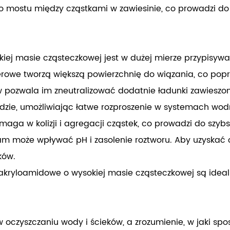
 do mostu między cząstkami w zawiesinie, co prowadzi d
iej masie cząsteczkowej jest w dużej mierze przypisy
we tworzą większą powierzchnię do wiązania, co popra
 pozwala im zneutralizować dodatnie ładunki zawieszo
ie, umożliwiając łatwe rozproszenie w systemach wodnyc
maga w kolizji i agregacji cząstek, co prowadzi do szy
am może wpływać pH i zasolenie roztworu. Aby uzyskać
ków.
iakryloamidowe o wysokiej masie cząsteczkowej są idea
czyszczaniu wody i ścieków, a zrozumienie, w jaki spos