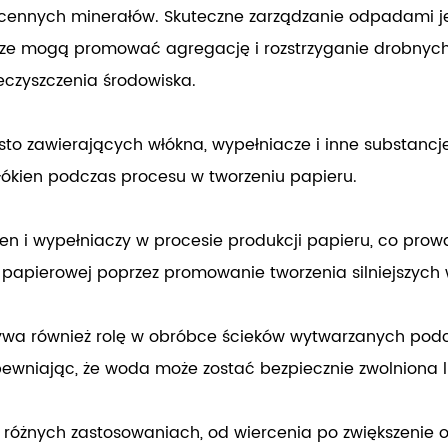
i cennych minerałów. Skuteczne zarządzanie odpadami
cze mogą promować agregację i rozstrzyganie drobnych
eczyszczenia środowiska.
ęsto zawierających włókna, wypełniacze i inne substan
łókien podczas procesu w tworzeniu papieru.
 wypełniaczy w procesie produkcji papieru, co prowadzi
apierowej poprzez promowanie tworzenia silniejszych 
wa również rolę w obróbce ścieków wytwarzanych pod
zapewniając, że woda może zostać bezpiecznie zwolniona
różnych zastosowaniach, od wiercenia po zwiększenie o