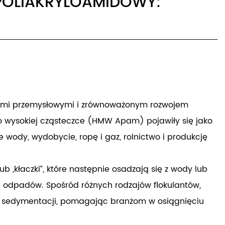
OLIAKRYLOAMIDOWY:
adami przemysłowymi i zrównoważonym rozwojem
 o wysokiej cząsteczce (HMW Apam) pojawiły się jako
wody, wydobycie, ropę i gaz, rolnictwo i produkcję
b „kłaczki”, które następnie osadzają się z wody lub
a odpadów. Spośród różnych rodzajów flokulantów,
iu sedymentacji, pomagając branżom w osiągnięciu