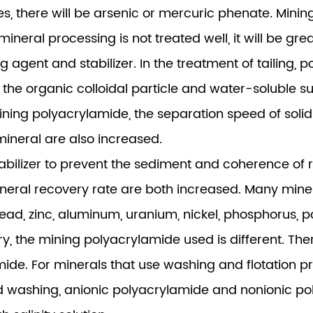
 there will be arsenic or mercuric phenate. Minin
mineral processing is not treated well, it will be gr
ng agent and stabilizer. In the treatment of tailin
e the organic colloidal particle and water-soluble s
mining polyacrylamide, the separation speed of solid
mineral are also increased.
abilizer to prevent the sediment and coherence of ro
mineral recovery rate are both increased. Many mine
on, lead, zinc, aluminum, uranium, nickel, phosphoru
try, the mining polyacrylamide used is different. T
e. For minerals that use washing and flotation proc
nd washing, anionic polyacrylamide and nonionic p