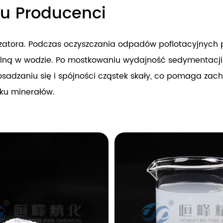
u Producenci
lizatora. Podczas oczyszczania odpadów poflotacyjnych p
czalną w wodzie. Po mostkowaniu wydajność sedymentac
 osadzaniu się i spójności cząstek skały, co pomaga zac
sku minerałów.