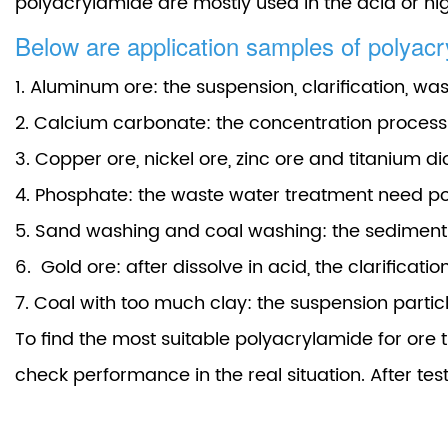
polyacrylamide are mostly used in the acid or high
Below are application samples of polyacr
1. Aluminum ore:
the suspension, clarification, wa
2. Calcium carbonate:
the concentration proces
3. Copper ore, nickel ore, zinc ore and titanium di
4. Phosphate:
the waste water treatment need p
5. Sand washing and coal washing:
the sediment
6. Gold ore:
after dissolve in acid, the clarificat
7. Coal with too much clay:
the suspension particl
To find the most suitable polyacrylamide for ore tr
check performance in the real situation. After test