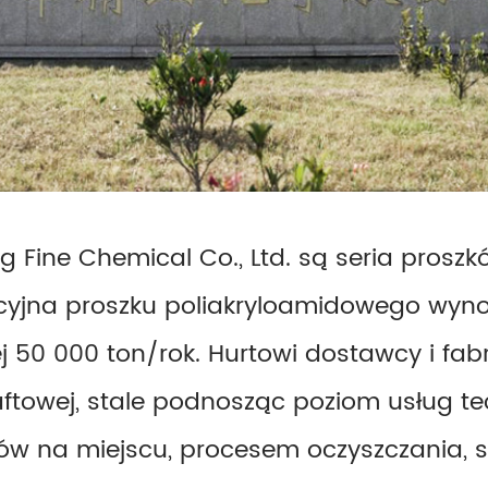
ine Chemical Co., Ltd. są seria proszkó
yjna proszku poliakryloamidowego wynos
j 50 000 ton/rok. Hurtowi dostawcy i fa
aftowej, stale podnosząc poziom usług te
eków na miejscu, procesem oczyszczania,