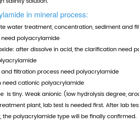
 salinity solution.
ylamide in mineral process:
ste water treatment, concentration, sediment and fi
s need polyacrylamide
oxide:
after dissolve in acid, the clarification need
olyacrylamide
 and filtration process need polyacrylamide
ion need cationic polyacrylamide
e is tiny. Weak anionic (low hydrolysis degree, ar
eatment plant, lab test is needed first. After lab tes
, the polyacrylamide type will be finally confirmed.