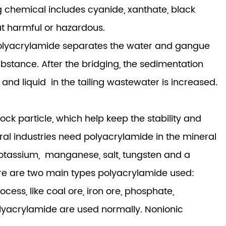
g chemical includes cyanide, xanthate, black
eat harmful or hazardous.
g, polyacrylamide separates the water and gangue
ubstance. After the bridging, the sedimentation
 and liquid in the tailing wastewater is increased.
ck particle, which help keep the stability and
ral industries need polyacrylamide in the mineral
s, potassium, manganese, salt, tungsten and a
here are two main types polyacrylamide used:
ess, like coal ore, iron ore, phosphate,
olyacrylamide are used normally. Nonionic