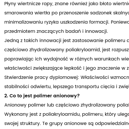
Płyny wiertnicze ropy, znane również jako błoto wiertn
smarowania wiertła po przenoszenie sadzonek skalnych
minimalizowaniu ryzyka uszkodzenia formacji. Ponieważ
przedmiotem znaczących badań i innowacji.
Jedną z takich innowacji jest zastosowanie polimeru 
częściowo zhydrolizowany poliakryloamid, jest rozpus
poprawiając ich wydajność w różnych warunkach wiert
właściwości zwiększające lepkość i jego znaczenie w
Stwierdzenie pracy dyplomowej: Właściwości wzmocnie
stabilności odwiertu, lepszego transportu cięcia i zwię
2. Co to jest polimer anionowy?
Anionowy polimer lub częściowo zhydrolizowany poli
Wykonany jest z poliakryloamidu, polimeru, który u
swojej struktury. Te grupy anionowe są odpowiedzialne