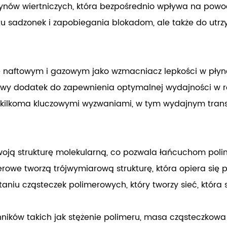
nów wiertniczych, która bezpośrednio wpływa na powod
tu sadzonek i zapobiegania blokadom, ale także do utrz
e naftowym i gazowym jako wzmacniacz lepkości w płyna
luczowy dodatek do zapewnienia optymalnej wydajności w
kilkoma kluczowymi wyzwaniami, w tym wydajnym transpo
woją strukturę molekularną, co pozwala łańcuchom poli
owe tworzą trójwymiarową strukturę, która opiera się p
ątaniu cząsteczek polimerowych, który tworzy sieć, któr
nników takich jak stężenie polimeru, masa cząsteczkowa 