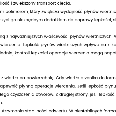
ść i zwiększony transport cięcia.
 polimerem, który zwiększa wydajność płynów wiertnicz
 czyni go niezbędnym dodatkiem do poprawy lepkości, st
dną z najważniejszych właściwości płynów wiertniczych. 
ercenia. Lepkość płynów wiertniczych wpływa na kilka kl
iedniej kontroli lepkości operacje wiercenia mogą napot
z wiertła na powierzchnię. Gdy wiertło przenika do form
apewnić płynną operację wiercenia. Jeśli lepkość płynu 
go czyszczenia otworów. Z drugiej strony, jeśli lepkość 
m.
trzymania stabilności odwiertu. W niestabilnych formacj