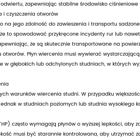
wiertu, zapewniając stabilne środowisko ciśnieniowe 
a i czyszczenia otworów
na jego zdolność do zawieszenia i transportu sadzonek.
Może to spowodować przykręcone incydenty rur lub nawet 
apewniając, że są skutecznie transportowane na powier
otworów. Płyn wiercenia musi wywierać wystarczającą s
e w głębokich lub odchylonych studniach, w których wyz
enia
onych warunków wiercenia studni. W przypadku większoś
Jednak w studniach poziomych lub studnia wysokiego k
(HTHP) często wymagają płynów o wyższej lepkości, aby
ość musi być starannie kontrolowana, aby utrzymać zaró