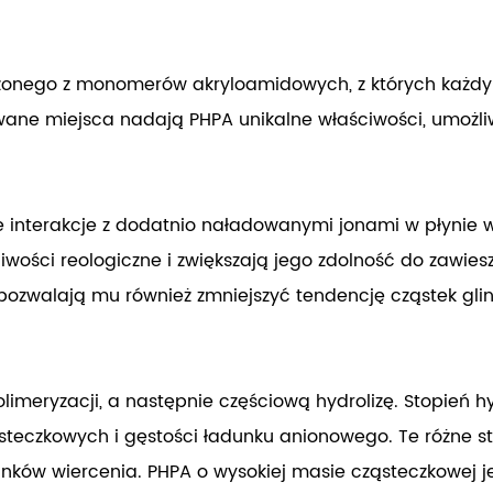
łożonego z monomerów akryloamidowych, z których każd
ne miejsca nadają PHPA unikalne właściwości, umożliw
interakcje z dodatnio naładowanymi jonami w płynie wi
wości reologiczne i zwiększają jego zdolność do zawiesz
ozwalają mu również zmniejszyć tendencję cząstek gli
imeryzacji, a następnie częściową hydrolizę. Stopień h
eczkowych i gęstości ładunku anionowego. Te różne sto
nków wiercenia. PHPA o wysokiej masie cząsteczkowej 