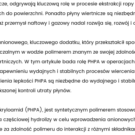
icze, odgrywają kluczową rolę w procesie ekstrakcji ropy 
 do powierzchni. Ponadto płyny wiertnicze są niezbędn
 przemysł naftowy i gazowy nadal rozwija się, rozwój i 
anionowego, kluczowego dodatku, który przekształcił spo
zczalnym w wodzie polimerem znanym ze swojej zdolnośc
niczych. W tym artykule bada rolę PHPA w operacjach 
 zapewnieniu wydajnych i stabilnych procesów wiercenia
nia lepkości PHPA są niezbędne do wydajnego i stabil
kszonej kontroli utraty płynów.
akryloamid (PHPA), jest syntetycznym polimerem stosow
lega częściowej hydrolizy w celu wprowadzenia anionow
 za zdolność polimeru do interakcji z różnymi składnika