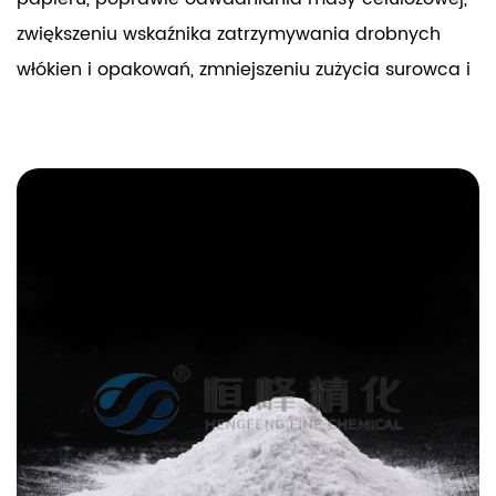
zwiększeniu wskaźnika zatrzymywania drobnych
włókien i opakowań, zmniejszeniu zużycia surowca i
zmniejszeniu zanieczyszczenia środowiska. Rola
poliakryloamidu zależy od masy cząsteczkowej,
właściwości jonowych, siły jonowej i aktywności
innego kopolimeru.