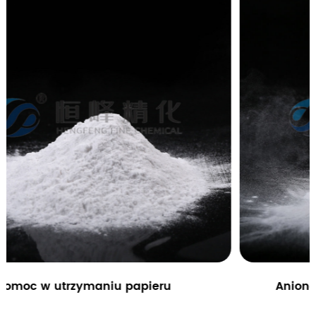
Anionowy proszek poliakryloamidowy