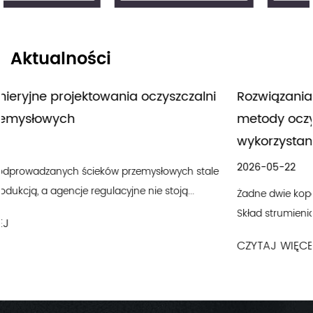
Aktualności
alni
Rozwiązania w zakresie ścieków kopalniany
metody oczyszczania, wybór PAM i ponown
wykorzystanie wody
2026-05-22
stale
Żadne dwie kopalnie nie wytwarzają identycznych ścieków
Skład strumienia odprowadzanego ze złóż porfiru miedzi w 
CZYTAJ WIĘCEJ