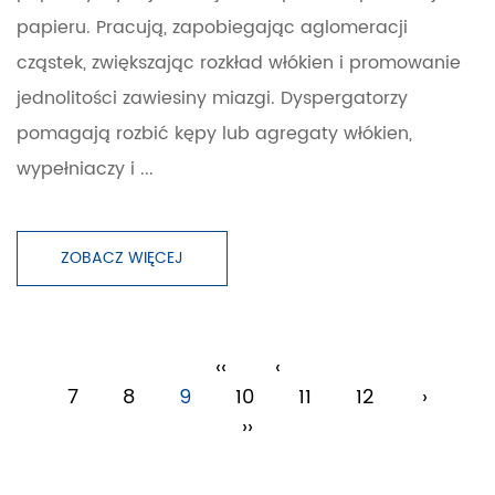
papieru. Pracują, zapobiegając aglomeracji
cząstek, zwiększając rozkład włókien i promowanie
jednolitości zawiesiny miazgi. Dyspergatorzy
pomagają rozbić kępy lub agregaty włókien,
wypełniaczy i ...
ZOBACZ WIĘCEJ
‹‹
‹
7
8
9
10
11
12
›
››