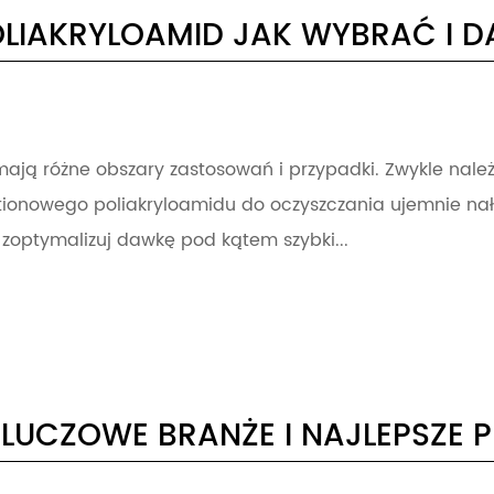
OLIAKRYLOAMID JAK WYBRAĆ I
mają różne obszary zastosowań i przypadki. Zwykle nal
ationowego poliakryloamidu do oczyszczania ujemnie n
 zoptymalizuj dawkę pod kątem szybki...
KLUCZOWE BRANŻE I NAJLEPSZE 