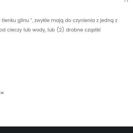
tlenku glinu ”, zwykle mają do czynienia z jedną z
ć od cieczy lub wody, lub (2) drobne cząstki
››