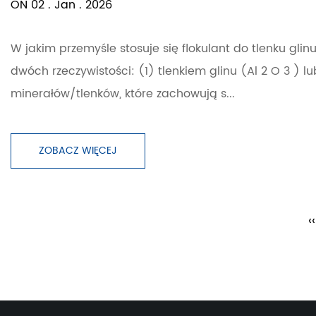
ON 02 . Jan . 2026
W jakim przemyśle stosuje się flokulant do tlenku glin
dwóch rzeczywistości: (1) tlenkiem glinu (Al 2 O 3 ) lu
minerałów/tlenków, które zachowują s...
ZOBACZ WIĘCEJ
‹‹