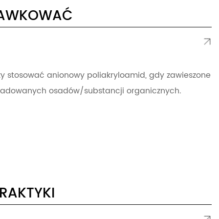
 DAWKOWAĆ
eży stosować anionowy poliakryloamid, gdy zawieszone
aładowanych osadów/substancji organicznych.
PRAKTYKI