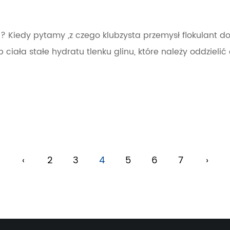
u? Kiedy pytamy „z czego klubzysta przemysł flokulant do 
b ciała stałe hydratu tlenku glinu, które należy oddzieli
‹
2
3
4
5
6
7
›