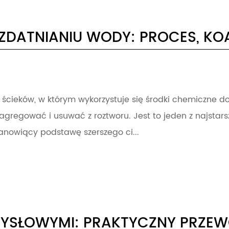
DATNIANIU WODY: PROCES, KOA
cieków, w którym wykorzystuje się środki chemiczne do d
 agregować i usuwać z roztworu. Jest to jeden z najstar
anowiący podstawę szerszego ci...
YSŁOWYMI: PRAKTYCZNY PRZEW