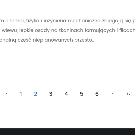
 chemia, fizyka i inżynieria mechaniczna zbiegają się p
w wlewu, lepkie osady na tkaninach formujących i filc
onalną część nieplanowanych przesto...
‹
1
2
3
4
5
6
›
››