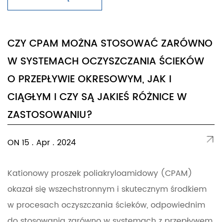
CZY CPAM MOŻNA STOSOWAĆ ZARÓWNO
W SYSTEMACH OCZYSZCZANIA ŚCIEKÓW
O PRZEPŁYWIE OKRESOWYM, JAK I
CIĄGŁYM I CZY SĄ JAKIEŚ RÓŻNICE W
ZASTOSOWANIU?
ON 15 . Apr . 2024
Kationowy proszek poliakryloamidowy (CPAM)
okazał się wszechstronnym i skutecznym środkiem
w procesach oczyszczania ścieków, odpowiednim
do stosowania zarówno w systemach z przepływem