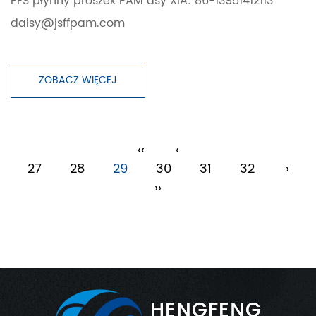
PFS płynny proszek PAM asy XIA: 86-13951412113
daisy@jsffpam.com
ZOBACZ WIĘCEJ
‹‹
‹
27
28
29
30
31
32
›
››