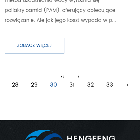
metod uzdatniania wody wyróżnia się
poliakryloamid (PAM), oferujący obiecujące
rozwiązanie. Ale jak jego koszt wypada w p...
ZOBACZ WIĘCEJ
‹‹
‹
28
29
30
31
32
33
›