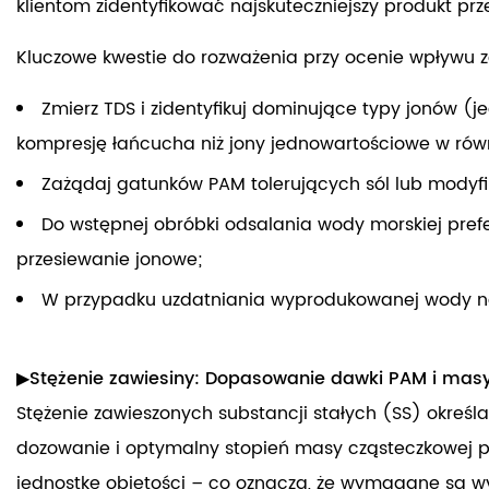
klientom zidentyfikować najskuteczniejszy produkt pr
Kluczowe kwestie do rozważenia przy ocenie wpływu 
Zmierz TDS i zidentyfikuj dominujące typy jonów 
kompresję łańcucha niż jony jednowartościowe w ró
Zażądaj gatunków PAM tolerujących sól lub modyf
Do wstępnej obróbki odsalania wody morskiej pre
przesiewanie jonowe;
W przypadku uzdatniania wyprodukowanej wody nale
▶Stężenie zawiesiny: Dopasowanie dawki PAM i masy
Stężenie zawieszonych substancji stałych (SS) okreś
dozowanie i optymalny stopień masy cząsteczkowej po
jednostkę objętości – co oznacza, że ​​wymagane są w