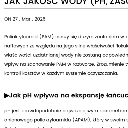
JAK JAKOŚĆ WODY (PH, ZAS
ON 27 . Mar . 2026
Poliakryloamid (PAM) cieszy się dużym zaufaniem w 
naftowych ze względu na jego silne właściwości floku
właściwości uzdatnianej wody nie zostaną odpowiedni
wpływ na zachowanie PAM w roztworze. Zrozumienie ty
kontroli kosztów w każdym systemie oczyszczania.
▶Jak pH wpływa na ekspansję łańcuch
pH jest prawdopodobnie najważniejszym parametrem 
anionowego poliakryloamidu (APAM), który w swoim sz