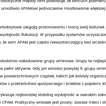
ostatyczne między nimi powoduje, że łańcuch polimeru r
umożliwia APAMowi jednoczesne mostkowanie większej li
arboksylowe ulegają protonowaniu i tracą swój ładunek
 wydajność flokulacji. W przypadku systemów oczyszcza
, że sam APAM jest często niewystarczający bez wcześni
 dodatnio naładowane grupy aminowe. Grupy te najlepi
w pełni aktywne. Gdy pH wzrasta powyżej 9, grupy amin
powierzchniowych cząstek, takich jak koloidy organiczn
w z przetwórstwa spożywczego i ścieków z papierni, kt
kazuje najbardziej stabilną wydajność w szerokim zakre
i CPAM. Praktyczny wniosek jest prosty:
zawsze mierz i s