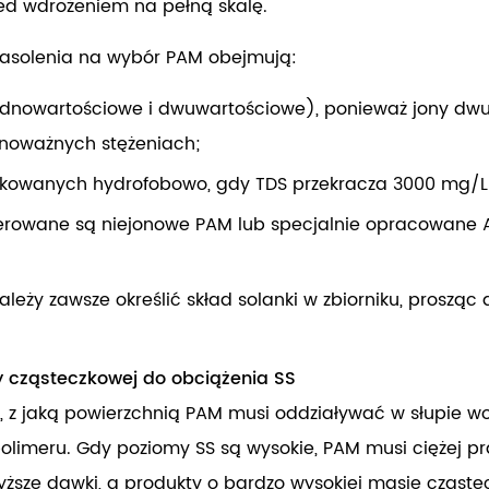
zed wdrożeniem na pełną skalę.
zasolenia na wybór PAM obejmują:
(jednowartościowe i dwuwartościowe), ponieważ jony dw
wnoważnych stężeniach;
ikowanych hydrofobowo, gdy TDS przekracza 3000 mg/L
ferowane są niejonowe PAM lub specjalnie opracowane 
ży zawsze określić skład solanki w zbiorniku, proszą
 cząsteczkowej do obciążenia SS
la, z jaką powierzchnią PAM musi oddziaływać w słupie 
limeru. Gdy poziomy SS są wysokie, PAM musi ciężej pr
yższe dawki, a produkty o bardzo wysokiej masie cząste