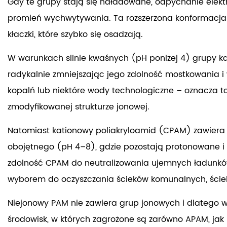
Gdy te grupy stają się naładowane, odpychanie elektr
promień wychwytywania. Ta rozszerzona konformacja 
kłaczki, które szybko się osadzają.
W warunkach silnie kwaśnych (pH poniżej 4) grupy k
radykalnie zmniejszając jego zdolność mostkowania i
kopalń lub niektóre wody technologiczne – oznacza to
zmodyfikowanej strukturze jonowej.
Natomiast kationowy poliakryloamid (CPAM) zawiera
obojętnego (pH 4–8), gdzie pozostają protonowane i 
zdolność CPAM do neutralizowania ujemnych ładunków 
wyborem do oczyszczania ścieków komunalnych, ściekó
Niejonowy PAM nie zawiera grup jonowych i dlatego wy
środowisk, w których zagrożone są zarówno APAM, jak 