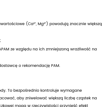
uwartościowe (Ca²⁺, Mg²⁺) powodują znacznie większą
;
APAM ze względu na ich zmniejszoną wrażliwość na
c dostawcę o rekomendację PAM.
wody. To bezpośrednio kontroluje wymagane
acować, aby zniwelować większą liczbę cząstek na
czkowej mogą w rzeczywistości przynieść efekt