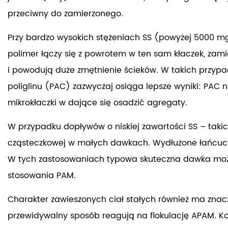
przeciwny do zamierzonego.
Przy bardzo wysokich stężeniach SS (powyżej 5000 m
polimer łączy się z powrotem w ten sam kłaczek, zami
i powodują duże zmętnienie ścieków. W takich przy
poliglinu (PAC)
zazwyczaj osiąga lepsze wyniki: PAC n
mikrokłaczki w dające się osadzić agregaty.
W przypadku dopływów o niskiej zawartości SS – taki
cząsteczkowej w małych dawkach. Wydłużone łańcuchy
W tych zastosowaniach typowa skuteczna dawka może 
stosowania PAM.
Charakter zawieszonych ciał stałych również ma znacze
przewidywalny sposób reagują na flokulację APAM. Ko