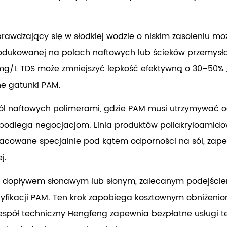
rawdzający się w słodkiej wodzie o niskim zasoleniu m
produkowanej na polach naftowych lub ścieków przemysł
 mg/L TDS może zmniejszyć lepkość efektywną o 30–50%
ne gatunki PAM.
l naftowych polimerami, gdzie PAM musi utrzymywać o
 podlega negocjacjom. Linia produktów poliakryloamid
racowane specjalnie pod kątem odporności na sól, zape
j.
 dopływem słonawym lub słonym, zalecanym podejściem j
ecyfikacji PAM. Ten krok zapobiega kosztownym obniże
spół techniczny Hengfeng zapewnia bezpłatne usługi te