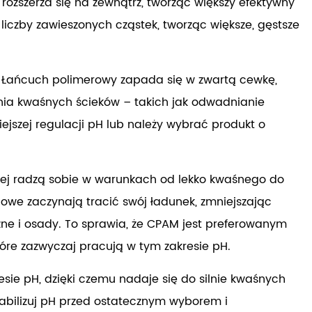
ozszerza się na zewnątrz, tworząc większy efektywny
czby zawieszonych cząstek, tworząc większe, gęstsze
. Łańcuch polimerowy zapada się w zwartą cewkę,
nia kwaśnych ścieków – takich jak odwadnianie
ejszej regulacji pH lub należy wybrać produkt o
ej radzą sobie w warunkach od lekko kwaśnego do
owe zaczynają tracić swój ładunek, zmniejszając
e i osady. To sprawia, że ​​CPAM jest preferowanym
óre zazwyczaj pracują w tym zakresie pH.
sie pH, dzięki czemu nadaje się do silnie kwaśnych
tabilizuj pH przed ostatecznym wyborem i