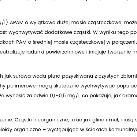
g/l) APAM o wyjątkowo dużej masie cząsteczkowej może
ast wychwytywać dodatkowe cząstki. W wyniku tego powst
padkach
PAM o średniej masie cząsteczkowej w połączeni
eutralizuje ładunki powierzchniowe i inicjuje tworzenie 
ch jak surowa woda pitna pozyskiwana z czystych zbior
 polimerowe mogą skutecznie wychwytywać populację r
wynosić zaledwie 0,1–0,5 mg/l, co pokazuje, jak dram
nie. Cząstki nieorganiczne, takie jak glina i muł, niosą
loidy organiczne – występujące w ściekach komunalnych