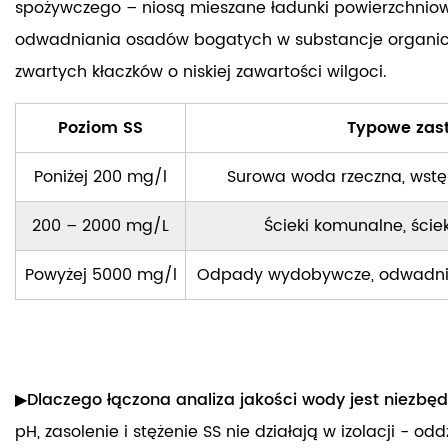
spożywczego – niosą mieszane ładunki powierzchnio
odwadniania osadów bogatych w substancje organiczn
zwartych kłaczków o niskiej zawartości wilgoci.
Poziom SS
Typowe zas
Poniżej 200 mg/l
Surowa woda rzeczna, wstę
200 – 2000 mg/L
Ścieki komunalne, ście
Powyżej 5000 mg/l
Odpady wydobywcze, odwadnian
▶Dlaczego łączona analiza jakości wody jest niezb
pH, zasolenie i stężenie SS nie działają w izolacji - 