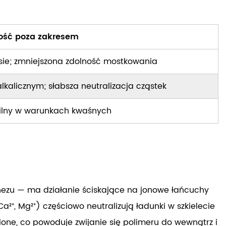
ść poza zakresem
ie; zmniejszona zdolność mostkowania
lkalicznym; słabsza neutralizacja cząstek
bilny w warunkach kwaśnych
gnezu — ma działanie ściskające na jonowe łańcuchy
Ca²⁺, Mg²⁺) częściowo neutralizują ładunki w szkielecie
ione, co powoduje zwijanie się polimeru do wewnątrz i