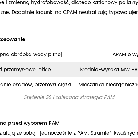
we i zmienną hydrofobowość, dlatego
kationowy poliak
e. Dodatnie ładunki na CPAM neutralizują typowo ujemn
tosowanie
pna obróbka wody pitnej
APAM o wy
ki przemysłowe lekkie
Średnio-wysoka MW PAM
ie osadów, przemysł ciężki
Mieszanka nieorganiczn
Stężenie SS i zalecana strategia PAM
ędna przed wyborem PAM
oddziałują ze sobą i jednocześnie z PAM. Strumień kwaśny