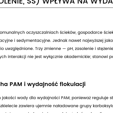
OLENIE, SS) WPŁYWA NA WYD
komunalnych oczyszczalniach ścieków, gospodarce ście
lacyjne i sedymentacyjne. Jednak nawet najwyższej jako
o uwzględnione. Trzy zmienne — pH, zasolenie i stężeni
ch interakcji nie jest wyłącznie akademickie; stanowi
a PAM i wydajność flokulacji
jakości wody dla wydajności PAM, ponieważ reguluje 
kielecie zawiera ujemnie naładowane grupy karboksylow