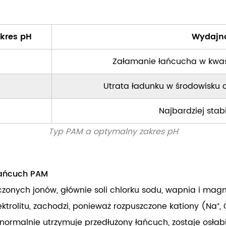
kres pH
Wydajno
Załamanie łańcucha w kwas
Utrata ładunku w środowisku a
Najbardziej sta
Typ PAM a optymalny zakres pH
łańcuch PAM
zczonych jonów, głównie soli chlorku sodu, wapnia i ma
ektrolitu, zachodzi, ponieważ rozpuszczone kationy (Na⁺, 
 normalnie utrzymuje przedłużony łańcuch, zostaje osłab