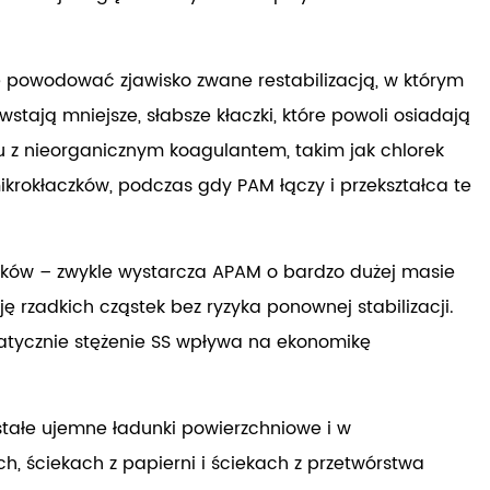
 powodować zjawisko zwane restabilizacją, w którym
ają mniejsze, słabsze kłaczki, które powoli osiadają
u z nieorganicznym koagulantem, takim jak chlorek
mikrokłaczków, podczas gdy PAM łączy i przekształca te
ników – zwykle wystarcza APAM o bardzo dużej masie
zadkich cząstek bez ryzyka ponownej stabilizacji.
atycznie stężenie SS wpływa na ekonomikę
 stałe ujemne ładunki powierzchniowe i w
, ściekach z papierni i ściekach z przetwórstwa